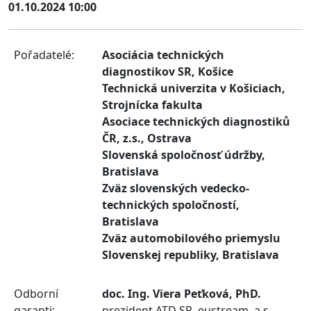
01.10.2024 10:00
Pořadatelé:
Asociácia technických
diagnostikov SR, Košice
Technická univerzita v Košiciach,
Strojnícka fakulta
Asociace technických diagnostiků
ČR, z.s., Ostrava
Slovenská spoločnosť údržby,
Bratislava
Zväz slovenských vedecko-
technických spoločností,
Bratislava
Zväz automobilového priemyslu
Slovenskej republiky, Bratislava
Odborní
doc. Ing. Viera Peťková, PhD.
garanti:
prezident ATD SR, eustream, a.s.,