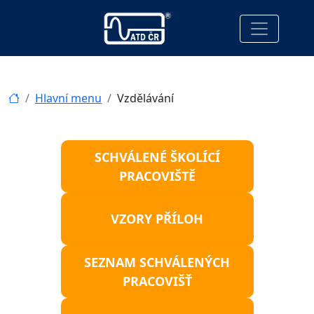
Hlavní menu
Vzdělávání
SCHVÁLENÉ ŠKOLÍCÍ
PRACOVIŠTĚ
VZORY PŘÍLOH
SEZNAM SCHVÁLENÝCH
PRACOVIŠŤ