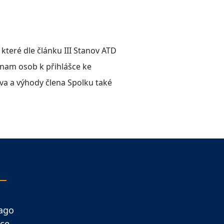
které dle článku III Stanov ATD
eznam osob k přihlášce ke
áva a výhody člena Spolku také
ago
ce