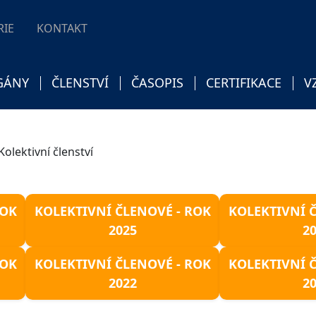
RIE
KONTAKT
GÁNY
ČLENSTVÍ
ČASOPIS
CERTIFIKACE
V
Kolektivní členství
ROK
KOLEKTIVNÍ ČLENOVÉ - ROK
KOLEKTIVNÍ 
2025
2
ROK
KOLEKTIVNÍ ČLENOVÉ - ROK
KOLEKTIVNÍ 
2022
2