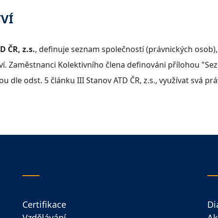
VÍ
 ČR, z.s.
, definuje seznam společností (právnických osob), 
ství. Zaměstnanci Kolektivního člena definováni přílohou "S
 dle odst. 5 článku III Stanov ATD ČR, z.s., využívat svá pr
Certifikace
Di
Vzdělávání
Ak