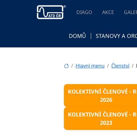
DIAGO
AKCE
GALE
DOMŮ
STANOVY A OR
Hlavní menu
Členství
KOLEKTIVNÍ ČLENOVÉ - 
2026
KOLEKTIVNÍ ČLENOVÉ - 
2023